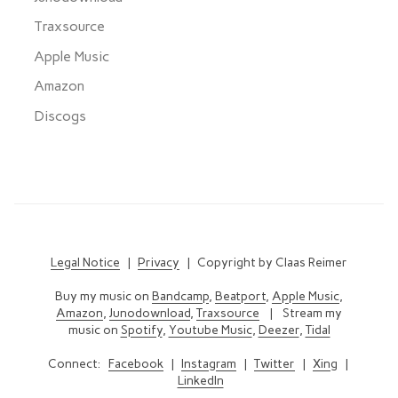
Traxsource
Apple Music
Amazon
Discogs
Legal Notice
|
Privacy
| Copyright by Claas Reimer
Buy my music on
Bandcamp
,
Beatport
,
Apple Music
,
Amazon
,
Junodownload
,
Traxsource
| Stream my
music on
Spotify
,
Youtube Music
,
Deezer
,
Tidal
Connect:
Facebook
|
Instagram
|
Twitter
|
Xing
|
LinkedIn